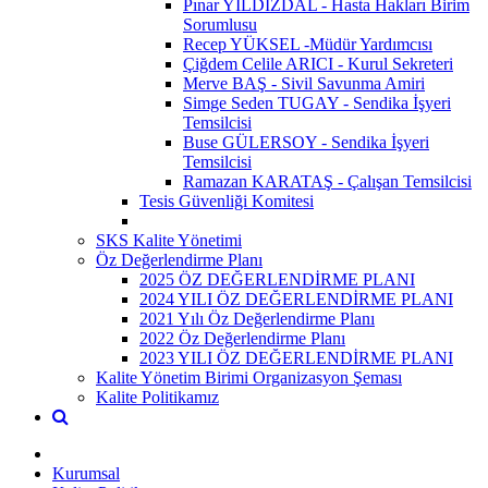
Pınar YILDIZDAL - Hasta Hakları Birim
Sorumlusu
Recep YÜKSEL -Müdür Yardımcısı
Çiğdem Celile ARICI - Kurul Sekreteri
Merve BAŞ - Sivil Savunma Amiri
Simge Seden TUGAY - Sendika İşyeri
Temsilcisi
Buse GÜLERSOY - Sendika İşyeri
Temsilcisi
Ramazan KARATAŞ - Çalışan Temsilcisi
Tesis Güvenliği Komitesi
SKS Kalite Yönetimi
Öz Değerlendirme Planı
2025 ÖZ DEĞERLENDİRME PLANI
2024 YILI ÖZ DEĞERLENDİRME PLANI
2021 Yılı Öz Değerlendirme Planı
2022 Öz Değerlendirme Planı
2023 YILI ÖZ DEĞERLENDİRME PLANI
Kalite Yönetim Birimi Organizasyon Şeması
Kalite Politikamız
Kurumsal