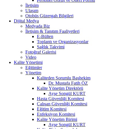
Personel Görüş ve Öneri Formu
İletişim
Ulaşım
Otobüs Güzergah Bilgileri
Dijital Medya
Medyada Biz
İletişim & Tanıtım Faaliyetleri
E-Bülten
Toplantı ve Organizasyonlar
Sağlık Takvimi
Fotoğraf Galerisi
Video
Kalite Yönetimi
Eğitimler
Yönetim
Kaliteden Sorumlu Başhekim
Dr. Mustafa Fatih ÖZ
Kalite Yönetim Direktörü
Ayşe Songül KURT
Hasta Güvenliği Komitesi
Çalışan Güvenliği Komitesi
Eğitim Komitesi
Enfeksiyon Komitesi
Kalite Yönetim Birimi
Ayşe Songül KURT