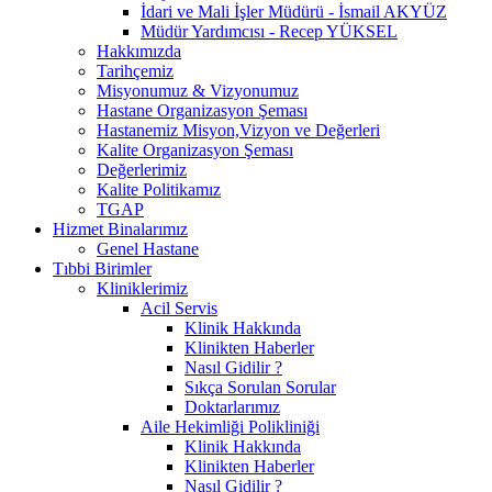
İdari ve Mali İşler Müdürü - İsmail AKYÜZ
Müdür Yardımcısı - Recep YÜKSEL
Hakkımızda
Tarihçemiz
Misyonumuz & Vizyonumuz
Hastane Organizasyon Şeması
Hastanemiz Misyon,Vizyon ve Değerleri
Kalite Organizasyon Şeması
Değerlerimiz
Kalite Politikamız
TGAP
Hizmet Binalarımız
Genel Hastane
Tıbbi Birimler
Kliniklerimiz
Acil Servis
Klinik Hakkında
Klinikten Haberler
Nasıl Gidilir ?
Sıkça Sorulan Sorular
Doktarlarımız
Aile Hekimliği Polikliniği
Klinik Hakkında
Klinikten Haberler
Nasıl Gidilir ?