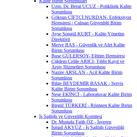
Kalite Birim Sorumluları
Uzm. Dr. Berat UCUZ - Poliklinik Kalite
Sorumlusu
Göksun ÇİFTÇİ NURDAN- Enfeksiyon
Hemşiresi / Çalışan Güvenliği Birim
Sorumlusu
Ayşe Songül KURT - Kalite Yönetim
Direktörü
Merve BAŞ - Güvenlik ve Afet Kalite
Birim Sorumlusu
Buse GÜLERSOY- Eğitim Hemşiresi
Çiğdem Celile ARICI- Tıbbi Kayıt ve
Arşiv Hizmetleri Sorumlusu
Nazire ARSLAN - Acil Kalite Birim
Sorumlusu
Bilge BEYDEMİR BAŞAK - Servis
Kalite Birim Sorumlusu
Neşe EKİNCİ - Laboratuvar Kalite Birim
Sorumlusu
Birgül TÜRKERİ - Röntgen Kalite Birim
Sorumlusu
İş Sağlığı ve Güvenliği Komitesi
Dr. Mustafa Fatih ÖZ - İşveren
İsmail AKYÜZ - İş Sağlığı Güvenliği
Birim Sorumlusu