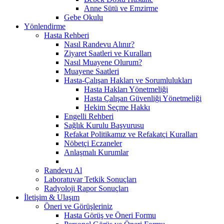
Anne Sütü ve Emzirme
Gebe Okulu
Yönlendirme
Hasta Rehberi
Nasıl Randevu Alınır?
Ziyaret Saatleri ve Kuralları
Nasıl Muayene Olurum?
Muayene Saatleri
Hasta-Çalışan Hakları ve Sorumlulukları
Hasta Hakları Yönetmeliği
Hasta Çalışan Güvenliği Yönetmeliği
Hekim Seçme Hakkı
Engelli Rehberi
Sağlık Kurulu Başvurusu
Refakat Politikamız ve Refakatçi Kuralları
Nöbetçi Eczaneler
Anlaşmalı Kurumlar
Randevu Al
Laboratuvar Tetkik Sonuçları
Radyoloji Rapor Sonuçları
İletişim & Ulaşım
Öneri ve Görüşleriniz
Hasta Görüş ve Öneri Formu