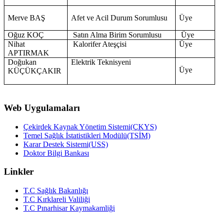
Merve BAŞ
Afet ve Acil Durum Sorumlusu
Üye
Oğuz KOÇ
Satın Alma Birim Sorumlusu
Üye
Nihat
Kalorifer Ateşçisi
Üye
APTIRMAK
Doğukan
Elektrik Teknisyeni
Üye
KÜÇÜKÇAKIR
Web Uygulamaları
Çekirdek Kaynak Yönetim Sistemi(ÇKYS)
Temel Sağlık İstatistikleri Modülü(TSİM)
Karar Destek Sistemi(USS)
Doktor Bilgi Bankası
Linkler
T.C Sağlık Bakanlığı
T.C Kırklareli Valiliği
T.C Pınarhisar Kaymakamliği