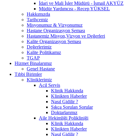
İdari ve Mali İşler Müdürü - İsmail AKYÜZ
Müdür Yardımcısı - Recep YÜKSEL
Hakkımızda
Tarihçemiz
Misyonumuz & Vizyonumuz
Hastane Organizasyon Şeması
Hastanemiz Misyon,Vizyon ve Değerleri
Kalite Organizasyon Şeması
Değerlerimiz
Kalite Politikamız
TGAP
Hizmet Binalarımız
Genel Hastane
Tıbbi Birimler
Kliniklerimiz
Acil Servis
Klinik Hakkında
Klinikten Haberler
Nasıl Gidilir ?
Sıkça Sorulan Sorular
Doktarlarımız
Aile Hekimliği Polikliniği
Klinik Hakkında
Klinikten Haberler
Nasıl Gidilir ?