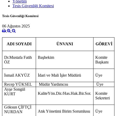
Yönetim
Tesis Güvenliği Komitesi
Tesis Güvenliği Komitesi
06 Ağustos 2025
ÜNVANI
GÖREVİ
ADI SOYADI
Dr.Mustafa Fatih
Başhekim
Komite
ÖZ
Başkanı
İsmail AKYÜZ
İdari ve Mali İşler Müdürü
Üye
Recep YÜKSEL
Müdür Yardımcısı
Üye
Ayşe Songül
KaliteYön.Dir./Has.Hak.Bir.Sor.
Komite
KURT
Sekreteri
Göksun ÇİFTÇİ
Atık Yönetimi Birim Sorumlusu
Üye
NURDAN