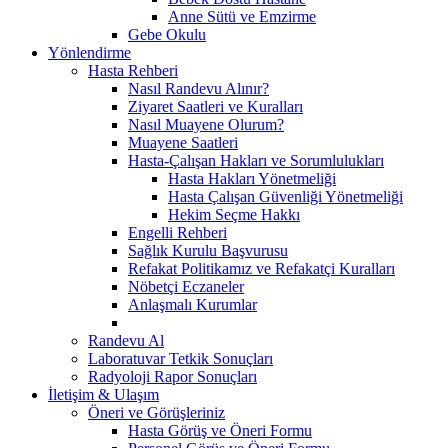
Anne Sütü ve Emzirme
Gebe Okulu
Yönlendirme
Hasta Rehberi
Nasıl Randevu Alınır?
Ziyaret Saatleri ve Kuralları
Nasıl Muayene Olurum?
Muayene Saatleri
Hasta-Çalışan Hakları ve Sorumlulukları
Hasta Hakları Yönetmeliği
Hasta Çalışan Güvenliği Yönetmeliği
Hekim Seçme Hakkı
Engelli Rehberi
Sağlık Kurulu Başvurusu
Refakat Politikamız ve Refakatçi Kuralları
Nöbetçi Eczaneler
Anlaşmalı Kurumlar
Randevu Al
Laboratuvar Tetkik Sonuçları
Radyoloji Rapor Sonuçları
İletişim & Ulaşım
Öneri ve Görüşleriniz
Hasta Görüş ve Öneri Formu