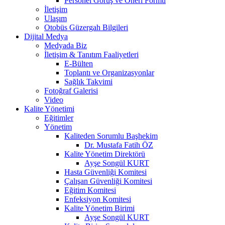
Personel Görüş ve Öneri Formu
İletişim
Ulaşım
Otobüs Güzergah Bilgileri
Dijital Medya
Medyada Biz
İletişim & Tanıtım Faaliyetleri
E-Bülten
Toplantı ve Organizasyonlar
Sağlık Takvimi
Fotoğraf Galerisi
Video
Kalite Yönetimi
Eğitimler
Yönetim
Kaliteden Sorumlu Başhekim
Dr. Mustafa Fatih ÖZ
Kalite Yönetim Direktörü
Ayşe Songül KURT
Hasta Güvenliği Komitesi
Çalışan Güvenliği Komitesi
Eğitim Komitesi
Enfeksiyon Komitesi
Kalite Yönetim Birimi
Ayşe Songül KURT