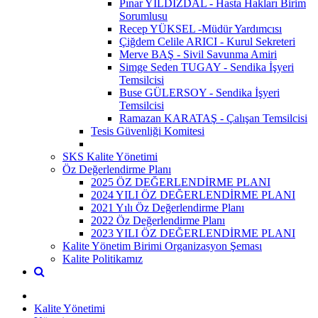
Pınar YILDIZDAL - Hasta Hakları Birim
Sorumlusu
Recep YÜKSEL -Müdür Yardımcısı
Çiğdem Celile ARICI - Kurul Sekreteri
Merve BAŞ - Sivil Savunma Amiri
Simge Seden TUGAY - Sendika İşyeri
Temsilcisi
Buse GÜLERSOY - Sendika İşyeri
Temsilcisi
Ramazan KARATAŞ - Çalışan Temsilcisi
Tesis Güvenliği Komitesi
SKS Kalite Yönetimi
Öz Değerlendirme Planı
2025 ÖZ DEĞERLENDİRME PLANI
2024 YILI ÖZ DEĞERLENDİRME PLANI
2021 Yılı Öz Değerlendirme Planı
2022 Öz Değerlendirme Planı
2023 YILI ÖZ DEĞERLENDİRME PLANI
Kalite Yönetim Birimi Organizasyon Şeması
Kalite Politikamız
Kalite Yönetimi