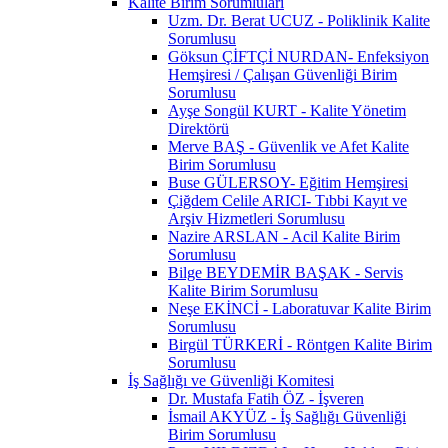
Kalite Birim Sorumluları
Uzm. Dr. Berat UCUZ - Poliklinik Kalite
Sorumlusu
Göksun ÇİFTÇİ NURDAN- Enfeksiyon
Hemşiresi / Çalışan Güvenliği Birim
Sorumlusu
Ayşe Songül KURT - Kalite Yönetim
Direktörü
Merve BAŞ - Güvenlik ve Afet Kalite
Birim Sorumlusu
Buse GÜLERSOY- Eğitim Hemşiresi
Çiğdem Celile ARICI- Tıbbi Kayıt ve
Arşiv Hizmetleri Sorumlusu
Nazire ARSLAN - Acil Kalite Birim
Sorumlusu
Bilge BEYDEMİR BAŞAK - Servis
Kalite Birim Sorumlusu
Neşe EKİNCİ - Laboratuvar Kalite Birim
Sorumlusu
Birgül TÜRKERİ - Röntgen Kalite Birim
Sorumlusu
İş Sağlığı ve Güvenliği Komitesi
Dr. Mustafa Fatih ÖZ - İşveren
İsmail AKYÜZ - İş Sağlığı Güvenliği
Birim Sorumlusu